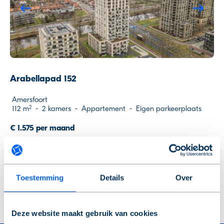
Previous
Ne
2
locaties tonen
Arabellapad 152
Amersfoort
112 m
-
2 kamers
-
Appartement
-
Eigen parkeerplaats
2
€ 1.575 per maand
Voorrang huurders
Eigen parkeerplaats
Toestemming
Details
Over
Nieuw
Deze website maakt gebruik van cookies