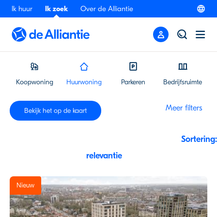
Ik huur
Ik zoek
Over de Alliantie
Koopwoning
Huurwoning
Parkeren
Bedrijfsruimte
Meer filters
Bekijk
het
op
de
kaart
Sortering:
Nieuw