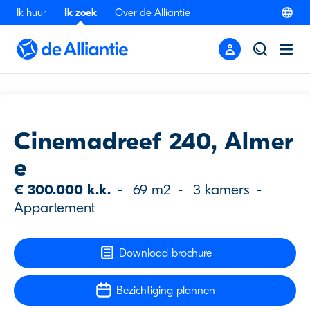
Ik huur
Ik zoek
Over de Alliantie
Terug
Bezichtiging
Cinemadreef 240, Almer
e
€ 300.000 k.k.
-
69 m2
-
3 kamers
-
Appartement
Download brochure
Bezichtiging plannen