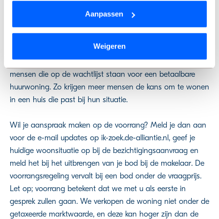
corporatie) krijg je vaak
voorrang
op de koopwoningen
Wil je je keuze aanpassen of je toestemming intrekken?
Aanpassen
en/of
middensegment
huurwoningen die wij aanbieden. Dit
Dat kan op elk moment via de link ‘
cookieverklaring
’
doen wij, omdat wij streven naar een passende woning
onderaan de pagina.
Weigeren
voor zoveel mogelijk mensen. De woning die wordt
achtergelaten kan dan weer aangeboden worden aan
We werken samen met
9 derden
die uw gegevens
mensen die op de wachtlijst staan voor een betaalbare
kunnen ontvangen en verwerken.
huurwoning. Zo krijgen meer mensen de kans om te wonen
in een huis die past bij hun situatie.
Wil je aanspraak maken op de voorrang? Meld je dan aan
voor de e-mail updates op ik-zoek.de-alliantie.nl, geef je
huidige woonsituatie op bij de bezichtigingsaanvraag en
meld het bij het uitbrengen van je bod bij de makelaar. De
voorrangsregeling vervalt bij een bod onder de vraagprijs.
Let op; voorrang betekent dat we met u als eerste in
gesprek zullen gaan. We verkopen de woning niet onder de
getaxeerde marktwaarde, en deze kan hoger zijn dan de