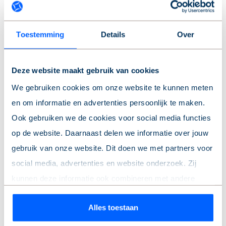
- Verkoper verkoopt de woning voor eigen gebruik (of
gebruik door eerstegraads familielid), welke persoon daar
zijn/haar hoofdverblijf gaat hebben;
Toestemming
Details
Over
- Verkoper verkoopt met anti-speculatiebeding (niet
verhuren noch verkopen gedurende een periode van 02
jaar);
Deze website maakt gebruik van cookies
- Het betreft een voormalige huurwoning van de
We gebruiken cookies om onze website te kunnen meten
Alliantie/voordeel overdrachtsbelasting voor verkoper;
en om informatie en advertenties persoonlijk te maken.
- Niet bewoning-, asbest en ouderdomsclausule van
Ook gebruiken we de cookies voor social media functies
toepassing;
- Verkoper behoudt zich het recht van gunning voor tot
op de website. Daarnaast delen we informatie over jouw
tekenen van de koopakte;
gebruik van onze website. Dit doen we met partners voor
- Verkoper verkoopt niet aan een belegger of koper met
social media, advertenties en website onderzoek. Zij
meer onroerend goed op zijn naam;
kunnen deze informatie ook combineren met andere
- Oplevering per direct.
informatie die je hebt gedeeld of die ze hebben verzameld
Alles toestaan
op basis van jouw gebruik van hun services.
VOORRANGSREGELING DE ALLIANTIE
Als sociale huurder (bij de Alliantie of een andere