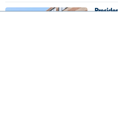
Preside
Almere
2
83 m
-
3 
Over de Alliantie
€ 300.000
Ons aanbod
Tuin
Voorrang huurders
Waarom verkoop
Blog
Gitaars
Contact
Almere
2
68 m
-
3 
Facebook Chat