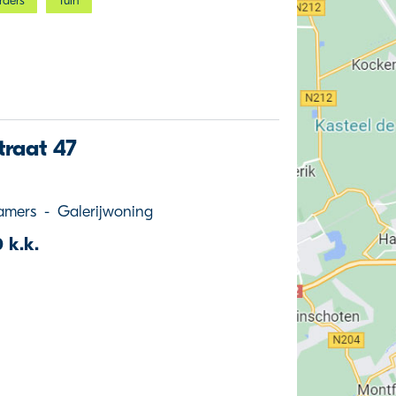
rders
Tuin
traat 47
amers
-
Galerijwoning
 k.k.