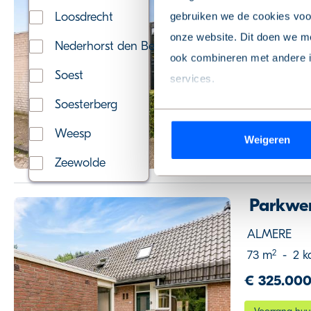
Almere
Loosdrecht
gebruiken we de cookies voor
2
50 m
-
2 
onze website. Dit doen we me
Nederhorst den Berg
€ 275.000
ook combineren met andere in
Soest
services.
Voorrang huu
Soesterberg
Wil je je keuze aanpassen of
Weesp
Weigeren
de pagina.
Zeewolde
We werken samen met
9 de
Parkwer
ALMERE
2
73 m
-
2 k
€ 325.000