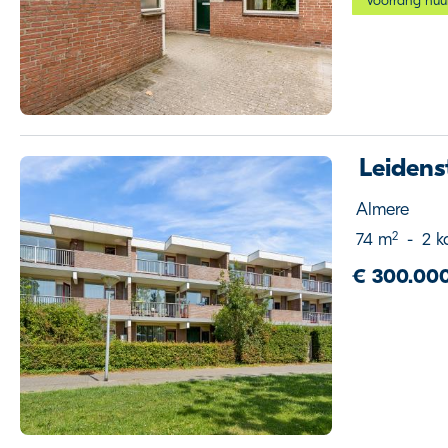
Voorrang huu
Leidens
Almere
2
74 m
-
2 k
€ 300.000