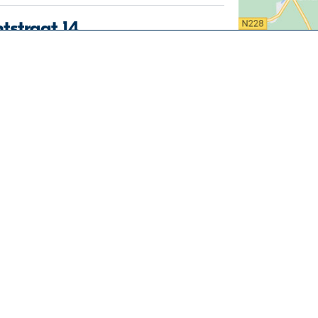
ntstraat 14
kamers
-
Portiekwoning
-
Tuin
Direct regelen
 k.k.
Vraag & Antwoord
✉️ Woning alert
traat 99
Volg ons
kamers
-
Portiekwoning
Facebook