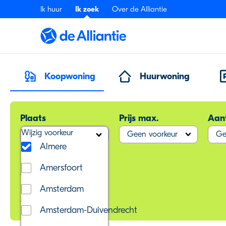
Ik huur
Ik zoek
Over de Alliantie
Koopwoning
Huurwoning
Plaats
Prijs max.
Aan
Wijzig voorkeur
Wijzig voorkeur
Geen voorkeur
Ge
Almere
Amersfoort
Meer filters
Amsterdam
Almere
Amsterdam-Duivendrecht