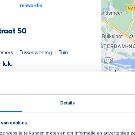
traat 50
amers
-
Tussenwoning
-
Tuin
 k.k.
rders
Tuin
Details
 van cookies
n 14
e website te kunnen meten en om informatie en advertenties pe