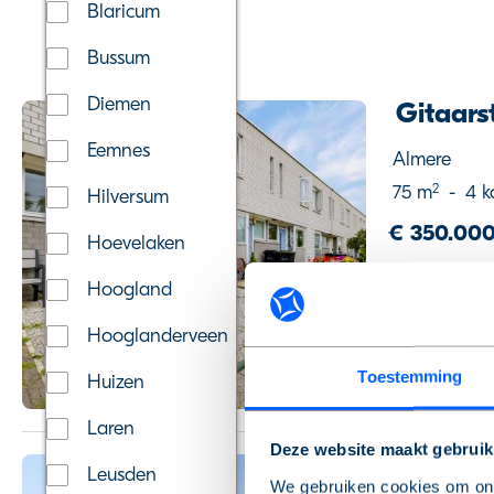
Blaricum
Bussum
Diemen
Gitaars
Eemnes
Almere
2
75 m
-
4 k
Hilversum
€ 350.000
Hoevelaken
Voorrang huu
Hoogland
Hooglanderveen
Toestemming
Huizen
Laren
Deze website maakt gebruik
Eemplei
Leusden
We gebruiken cookies om onz