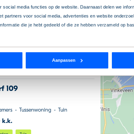
 social media functies op de website. Daarnaast delen we infor
kamers
-
Appartement
-
Tuin
t partners voor social media, advertenties en website onderzoek
 k.k.
formatie die je hebt gedeeld of die ze hebben verzameld op ba
rders
Tuin
 je toestemming intrekken? Dat kan op elk moment via de link ‘
c
Aanpassen
rden
die uw gegevens kunnen ontvangen en verwerken.
f 109
amers
-
Tussenwoning
-
Tuin
 k.k.