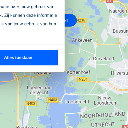
matie over jouw gebruik van
. Zij kunnen deze informatie
25
locaties tonen
sis van jouw gebruik van hun
ookieverklaring
’ onderaan
Alles toestaan