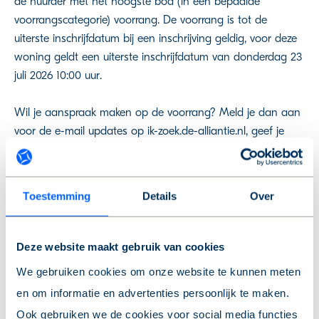
de huurder met het hoogste bod (in een bepaalde
voorrangscategorie) voorrang. De voorrang is tot de
uiterste inschrijfdatum bij een inschrijving geldig, voor deze
woning geldt een uiterste inschrijfdatum van donderdag 23
juli 2026 10:00 uur.
Wil je aanspraak maken op de voorrang? Meld je dan aan
voor de e-mail updates op ik-zoek.de-alliantie.nl, geef je
huidige woonsituatie op bij de bezichtigingsaanvraag en
meld het bij het uitbrengen van je bod bij de makelaar. De
voorrangsregeling vervalt bij een bod onder de vraagprijs.
Toestemming
Details
Over
Let op; voorrang betekent dat we met u als eerste in
gesprek zullen gaan. We verkopen de woning niet onder de
getaxeerde marktwaarde, en deze kan hoger zijn dan de
Deze website maakt gebruik van cookies
vraagprijs.
We gebruiken cookies om onze website te kunnen meten
en om informatie en advertenties persoonlijk te maken.
Benieuwd naar de complete voorrangsregeling? Kijk op de-
Ook gebruiken we de cookies voor social media functies
alliantie.nl/ik-zoek/voorrang-huurders/ - en zie direct wat