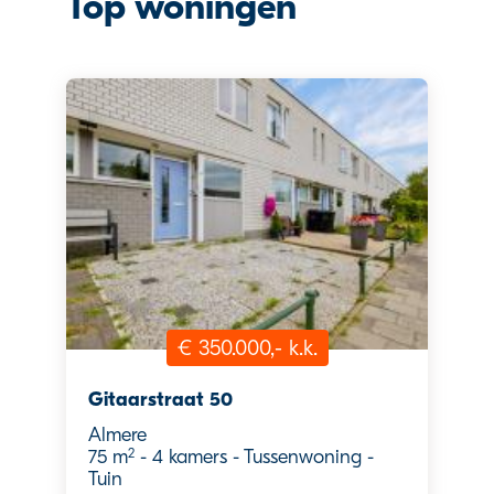
Top woningen
€ 350.000,- k.k.
Gitaarstraat 50
Almere
2
75 m
-
4 kamers
-
Tussenwoning
-
Tuin