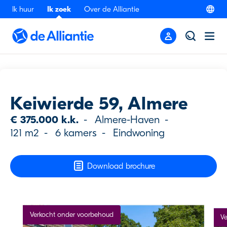
Ik huur
Ik zoek
Over de Alliantie
Terug
Keiwierde 59, Almere
€ 375.000 k.k.
-
Almere-Haven
-
121 m2
-
6 kamers
-
Eindwoning
Download brochure
Verkocht onder voorbehoud
Ve