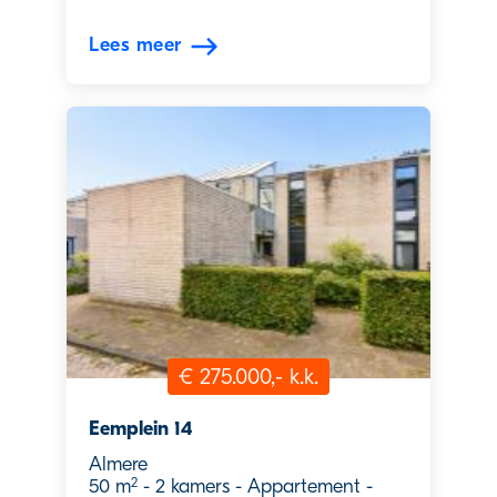
Lees meer
€ 275.000,- k.k.
Eemplein 14
Almere
2
50 m
-
2 kamers
-
Appartement
-