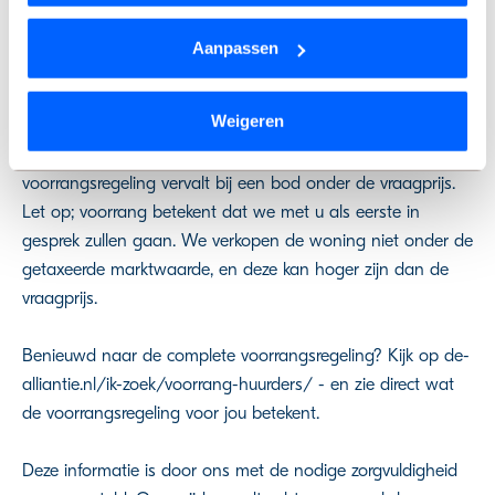
Wil je je keuze aanpassen of je toestemming intrekken?
Aanpassen
Wil je aanspraak maken op de voorrang? Meld je dan aan
Dat kan op elk moment via de link ‘
cookieverklaring
’
voor de e-mail updates op ik-zoek.de-alliantie.nl, geef je
onderaan de pagina.
Weigeren
huidige woonsituatie op bij de bezichtigingsaanvraag en
meld het bij het uitbrengen van je bod bij de makelaar. De
We werken samen met
9 derden
die uw gegevens
voorrangsregeling vervalt bij een bod onder de vraagprijs.
kunnen ontvangen en verwerken.
Let op; voorrang betekent dat we met u als eerste in
gesprek zullen gaan. We verkopen de woning niet onder de
getaxeerde marktwaarde, en deze kan hoger zijn dan de
vraagprijs.
Benieuwd naar de complete voorrangsregeling? Kijk op de-
alliantie.nl/ik-zoek/voorrang-huurders/ - en zie direct wat
de voorrangsregeling voor jou betekent.
Deze informatie is door ons met de nodige zorgvuldigheid