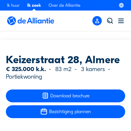
Ik huur
Ik zoek
Over de Alliantie
Terug
Bezichtiging
Keizerstraat 28, Almere
€ 325.000 k.k.
-
83 m2
-
3 kamers
-
Portiekwoning
Download brochure
Bezichtiging plannen