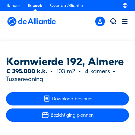
Ik huur
Ik zoek
Over de Alliantie
Terug
Bezichtiging
Kornwierde 192, Almere
€ 395.000 k.k.
-
103 m2
-
4 kamers
-
Tussenwoning
Download brochure
Bezichtiging plannen