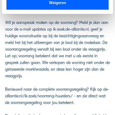
onderaan de pagina.
huurwoning. Zo krijgen meer mensen de kans om te wonen
Weigeren
in een huis die past bij hun situatie.
We werken samen met
9 derden
die uw gegevens
Wil je aanspraak maken op de voorrang? Meld je dan aan
kunnen ontvangen en verwerken.
voor de e-mail updates op ik-zoek.de-alliantie.nl, geef je
huidige woonsituatie op bij de bezichtigingsaanvraag en
meld het bij het uitbrengen van je bod bij de makelaar. De
voorrangsregeling vervalt bij een bod onder de vraagprijs.
Let op; voorrang betekent dat we met u als eerste in
gesprek zullen gaan. We verkopen de woning niet onder de
getaxeerde marktwaarde, en deze kan hoger zijn dan de
vraagprijs.
Benieuwd naar de complete voorrangsregeling? Kijk op de-
alliantie.nl/ik-zoek/voorrang-huurders/ - en zie direct wat
de voorrangsregeling voor jou betekent.