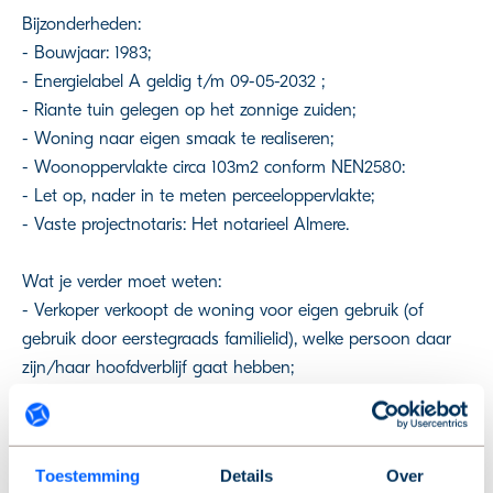
Bijzonderheden:
- Bouwjaar: 1983;
- Energielabel A geldig t/m 09-05-2032 ;
- Riante tuin gelegen op het zonnige zuiden;
- Woning naar eigen smaak te realiseren;
- Woonoppervlakte circa 103m2 conform NEN2580:
- Let op, nader in te meten perceeloppervlakte;
- Vaste projectnotaris: Het notarieel Almere.
Wat je verder moet weten:
- Verkoper verkoopt de woning voor eigen gebruik (of
gebruik door eerstegraads familielid), welke persoon daar
zijn/haar hoofdverblijf gaat hebben;
- Verkoper verkoopt met anti-speculatiebeding (niet
verhuren noch verkopen gedurende een periode van 02
jaar);
Toestemming
Details
Over
- Het betreft een voormalige huurwoning van de