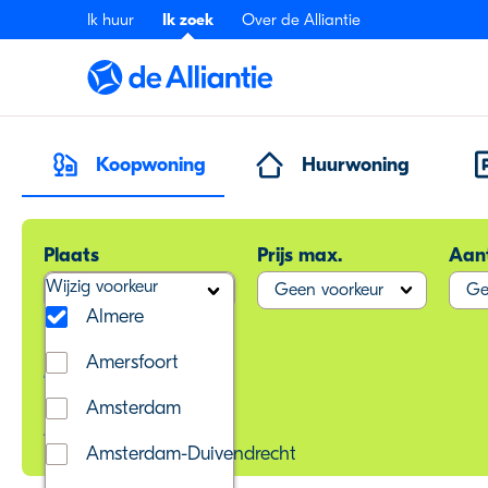
Ik huur
Ik zoek
Over de Alliantie
Koopwoning
Huurwoning
Plaats
Prijs max.
Aan
Wijzig voorkeur
Wijzig voorkeur
Geen voorkeur
Ge
Almere
Amersfoort
Meer filters
Amsterdam
Almere
Amsterdam-Duivendrecht