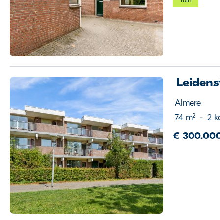
Tuin
Leidens
Almere
2
74 m
-
2 k
€ 300.000