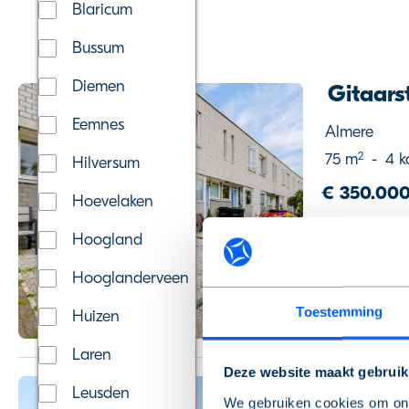
Blaricum
Bussum
Diemen
Gitaars
Eemnes
Almere
2
75 m
-
4 k
Hilversum
€ 350.000
Hoevelaken
Voorrang huu
Hoogland
Hooglanderveen
Toestemming
Huizen
Laren
Deze website maakt gebruik
Eemplei
Leusden
We gebruiken cookies om onz