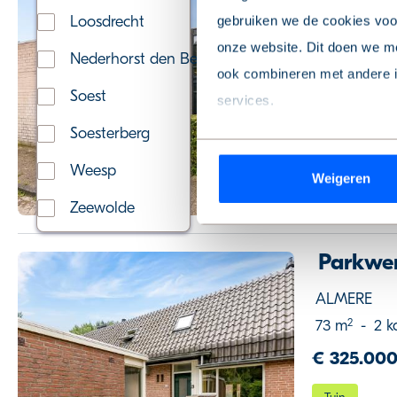
Almere
Loosdrecht
gebruiken we de cookies voor
2
50 m
-
2 
onze website. Dit doen we me
Nederhorst den Berg
€ 275.000
ook combineren met andere in
Soest
services.
Tuin
Soesterberg
Wil je je keuze aanpassen of
Weesp
Weigeren
de pagina.
Zeewolde
We werken samen met
9 de
Parkwer
ALMERE
2
73 m
-
2 k
€ 325.000