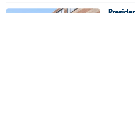
Preside
Almere
2
83 m
-
3 
Over de Alliantie
€ 300.000
Ons aanbod
Tuin
Voorrang huurders
Waarom verkoop
Blog
Gitaars
Contact
Almere
2
68 m
-
3 
Facebook Chat