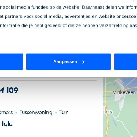
 social media functies op de website. Daarnaast delen we infor
kamers
-
Appartement
-
Tuin
t partners voor social media, advertenties en website onderzoek
 k.k.
formatie die je hebt gedeeld of die ze hebben verzameld op ba
 je toestemming intrekken? Dat kan op elk moment via de link ‘
c
Aanpassen
rden
die uw gegevens kunnen ontvangen en verwerken.
f 109
amers
-
Tussenwoning
-
Tuin
 k.k.