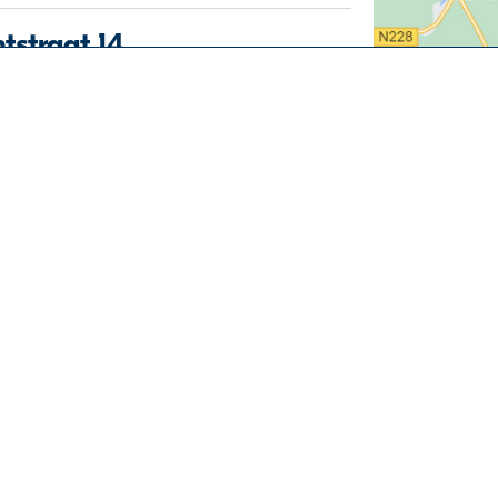
ntstraat 14
kamers
-
Portiekwoning
-
Tuin
Direct regelen
 k.k.
Vraag & Antwoord
✉️ Woning alert
traat 99
Volg ons
kamers
-
Portiekwoning
Facebook