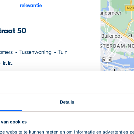
traat 50
amers
-
Tussenwoning
-
Tuin
 k.k.
rders
Tuin
Details
 van cookies
n 14
e website te kunnen meten en om informatie en advertenties pe