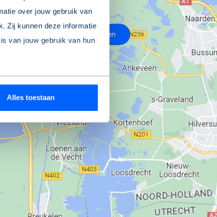
matie over jouw gebruik van
. Zij kunnen deze informatie
25
locaties tonen
sis van jouw gebruik van hun
ookieverklaring
’ onderaan
Alles toestaan