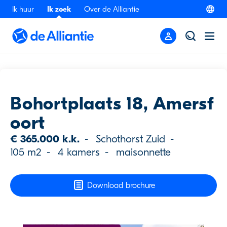
Ik huur
Ik zoek
Over de Alliantie
Terug
Bohortplaats 18, Amersf
oort
€ 365.000 k.k.
-
Schothorst Zuid
-
105 m2
-
4 kamers
-
maisonnette
Download brochure