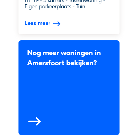
117 m
-
5 kamers
-
Tussenwoning
-
Eigen parkeerplaats
-
Tuin
Lees meer
Nog meer woningen in
Amersfoort bekijken?