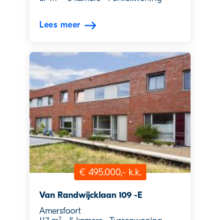
Lees meer
€ 495.000,- k.k.
Van Randwijcklaan 109 -E
Amersfoort
2