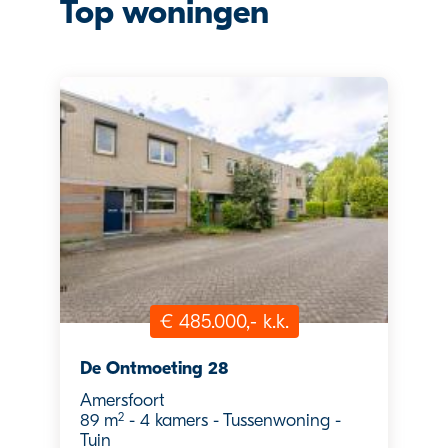
Top woningen
€ 485.000,- k.k.
De Ontmoeting 28
Amersfoort
2
89 m
-
4 kamers
-
Tussenwoning
-
Tuin