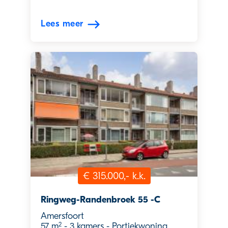
Lees meer
€ 315.000,- k.k.
Ringweg-Randenbroek 55 -C
Amersfoort
2
57 m
-
3 kamers
-
Portiekwoning