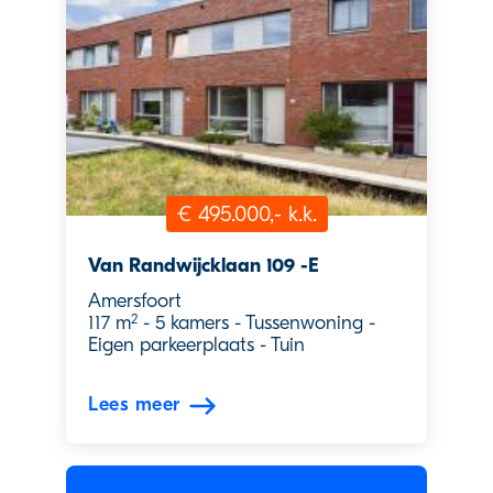
€ 495.000,- k.k.
Van Randwijcklaan 109 -E
Amersfoort
2
117 m
-
5 kamers
-
Tussenwoning
-
Eigen parkeerplaats
-
Tuin
Lees meer