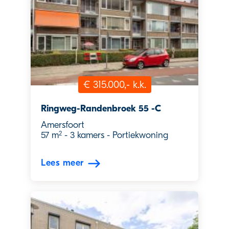
€ 315.000,- k.k.
Ringweg-Randenbroek 55 -C
Amersfoort
2
57 m
-
3 kamers
-
Portiekwoning
Lees meer