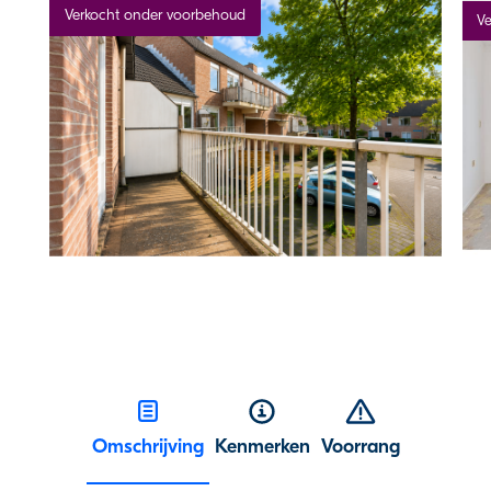
Verkocht onder voorbehoud
Ve
Omschrijving
Kenmerken
Voorrang