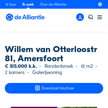
Ik huur
Ik zoek
Over de Alliantie
Terug
Willem van Otterloostr
81, Amersfoort
€ 315.000 k.k.
-
Randenbroek
-
61 m2
-
2 kamers
-
Galerijwoning
Download brochure