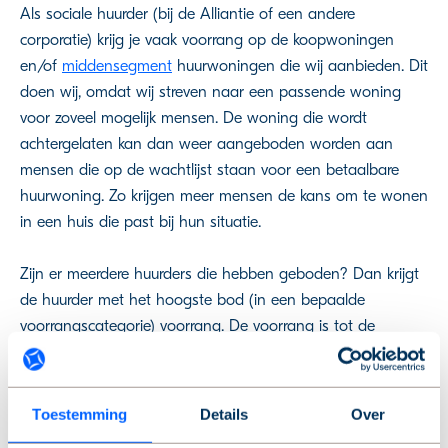
Als sociale huurder (bij de Alliantie of een andere
corporatie) krijg je vaak voorrang op de koopwoningen
en/of
middensegment
huurwoningen die wij aanbieden. Dit
doen wij, omdat wij streven naar een passende woning
voor zoveel mogelijk mensen. De woning die wordt
achtergelaten kan dan weer aangeboden worden aan
mensen die op de wachtlijst staan voor een betaalbare
huurwoning. Zo krijgen meer mensen de kans om te wonen
in een huis die past bij hun situatie.
Zijn er meerdere huurders die hebben geboden? Dan krijgt
de huurder met het hoogste bod (in een bepaalde
voorrangscategorie) voorrang. De voorrang is tot de
uiterste inschrijfdatum bij inschrijving geldig. Wil je
aanspraak maken op de voorrang? Meld je dan aan voor
de e-mail updates op ik-zoek.de-alliantie.nl, geef je huidige
Toestemming
Details
Over
woonsituatie op bij de bezichtigingsaanvraag en meld het