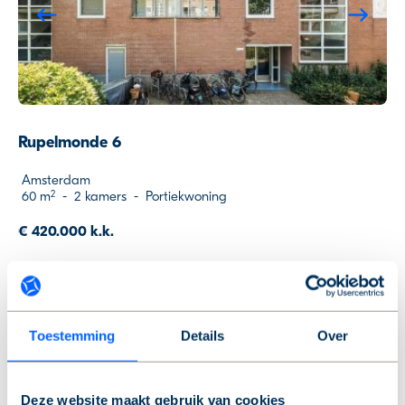
Previous
Ne
Rupelmonde 6
Amsterdam
60 m
-
2 kamers
-
Portiekwoning
2
€ 420.000 k.k.
Nieuw
Toestemming
Details
Over
Previous
Ne
Deze website maakt gebruik van cookies