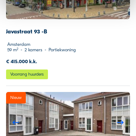
We werken samen met
9 derden
die uw gegevens
kunnen ontvangen en verwerken.
Javastraat 93 -B
Amsterdam
59 m
-
2 kamers
-
Portiekwoning
2
€ 415.000 k.k.
Voorrang huurders
Nieuw
Previous
Ne