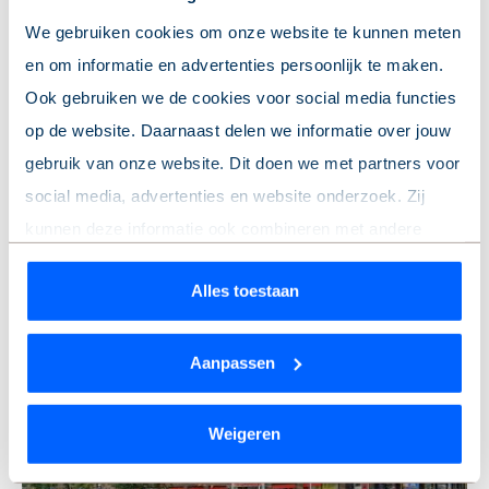
We gebruiken cookies om onze website te kunnen meten
en om informatie en advertenties persoonlijk te maken.
Ook gebruiken we de cookies voor social media functies
Madurastraat 28 -H
op de website. Daarnaast delen we informatie over jouw
gebruik van onze website. Dit doen we met partners voor
Amsterdam
52 m
-
2 kamers
-
Portiekwoning
-
Tuin
2
social media, advertenties en website onderzoek. Zij
kunnen deze informatie ook combineren met andere
€ 485.000 k.k.
34
locaties tonen
informatie die je hebt gedeeld of die ze hebben verzameld
Voorrang huurders
Tuin
Alles toestaan
op basis van jouw gebruik van hun services.
Wil je je keuze aanpassen of je toestemming intrekken?
Nieuw
Aanpassen
Dat kan op elk moment via de link ‘
cookieverklaring
’
onderaan de pagina.
Weigeren
Previous
Ne