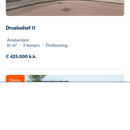
Drusiushof 11
Amsterdam
61 m
-
3 kamers
-
Eindwoning
2
€ 425.000 k.k.
Nieuw
Over de Alliantie
Previous
Ne
Ons aanbod
Voorrang huurders