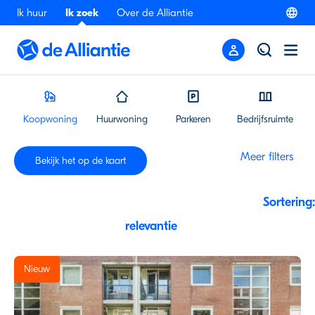
Ik huur
Ik zoek
Over de Alliantie
Koopwoning
Huurwoning
Parkeren
Bedrijfsruimte
Meer filters
Bekijk
het
op
de
kaart
Sortering:
Nieuw