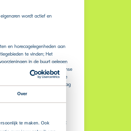
 eigenaren wordt actief en
rkten en horecagelegenheden aan
atiegebieden te vinden; Het
oorzieningen in de buurt gelegen
rdam, Hurley en Pinoké (Amsterdamse
ijnen 1, 2 en 17, metro en diverse
eld Schiphol (10 minuten), Den Haag
Over
 Aan de voorzijde bevindt zich de
an de woning en biedt toegang tot
rsoonlijk te maken. Ook