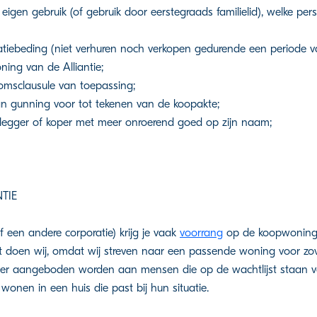
igen gebruik (of gebruik door eerstegraads familielid), welke per
atiebeding (niet verhuren noch verkopen gedurende een periode va
ning van de Alliantie;
omsclausule van toepassing;
an gunning voor tot tekenen van de koopakte;
elegger of koper met meer onroerend goed op zijn naam;
TIE
of een andere corporatie) krijg je vaak
voorrang
op de koopwoning
t doen wij, omdat wij streven naar een passende woning voor zo
eer aangeboden worden aan mensen die op de wachtlijst staan v
onen in een huis die past bij hun situatie.