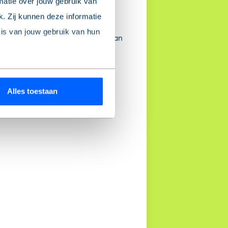
matie over jouw gebruik van
. Zij kunnen deze informatie
 openslaande deuren direct
sis van jouw gebruik van hun
n zijn. De badkamer is voorzien van
ookieverklaring
’ onderaan
Alles toestaan