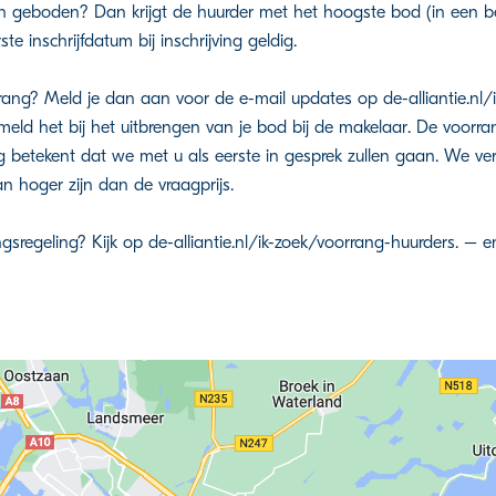
en geboden? Dan krijgt de huurder met het hoogste bod (in een b
te inschrijfdatum bij inschrijving geldig.
ng? Meld je dan aan voor de e-mail updates op de-alliantie.nl/ik
eld het bij het uitbrengen van je bod bij de makelaar. De voorran
ng betekent dat we met u als eerste in gesprek zullen gaan. We v
 hoger zijn dan de vraagprijs.
regeling? Kijk op de-alliantie.nl/ik-zoek/voorrang-huurders. – en