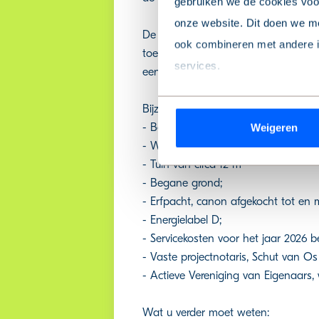
gebruiken we de cookies voor
onze website. Dit doen we me
De slaapkamer is eveneens gelegen 
ook combineren met andere in
toegang tot de achtertuin, waardoor
services.
een douche, wastafel en toilet.
Wil je je keuze aanpassen of
Bijzonderheden:
- Bouwjaar 1929;
Weigeren
de pagina.
- Woonoppervlakte circa 46 m² (mee
- Tuin van circa 12 m²
We werken samen met
9 de
- Begane grond;
- Erfpacht, canon afgekocht tot en 
- Energielabel D;
- Servicekosten voor het jaar 2026 
- Vaste projectnotaris, Schut van O
- Actieve Vereniging van Eigenaars, 
Wat u verder moet weten: