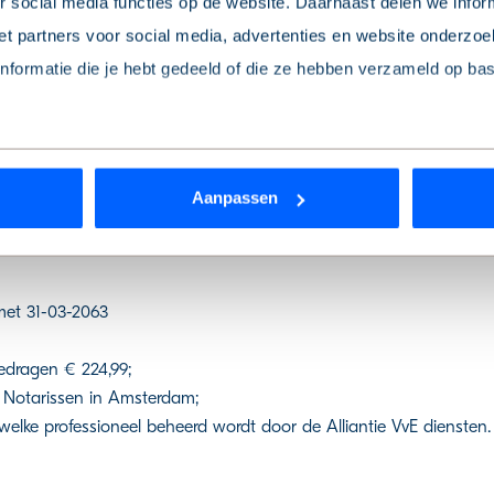
 social media functies op de website. Daarnaast delen we infor
t partners voor social media, advertenties en website onderzoek
aan de rustige tuinzijde van de woning. Vanuit deze kamer geven
formatie die je hebt gedeeld of die ze hebben verzameld op ba
 binnen en buiten op een natuurlijke manier met elkaar verbonde
 je toestemming intrekken? Dat kan op elk moment via de link ‘
c
Aanpassen
trapport aanwezig);
rden
die uw gegevens kunnen ontvangen en verwerken.
met 31-03-2063
bedragen € 224,99;
s Notarissen in Amsterdam;
welke professioneel beheerd wordt door de Alliantie VvE diensten.