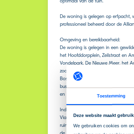
optimaal van de tuin.
De woning is gelegen op erfpacht, w
professioneel beheerd door de Allian
Omgeving en bereikbaarheid:
De woning is gelegen in een gewil
het Hoofddorpplein, Zeilstraat en Am
Vondelpark, De Nieuwe Meer, het Am
zoals sportschool SQM, TrainMore, 
Bos) en tennisvereniging JoyJaagpad.
buslijnen zijn dichtbij gelegen. Me
en Utrecht eenvoudig te bereiken zijn
Toestemming
Indeling:
Deze website maakt gebruik
Via de eigen entree bereik je de hal
ruime en lichte woonkamer met een p
We gebruiken cookies om onz
de achtertuin.