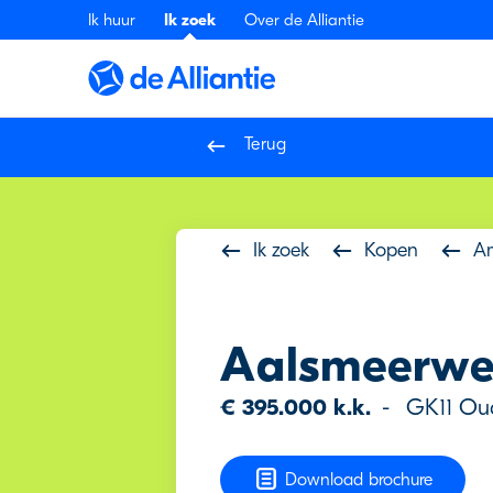
Ik huur
Ik zoek
Over de Alliantie
Terug
Ik zoek
Kopen
A
Aalsmeerwe
€ 395.000 k.k.
-
GK11 Ou
Download brochure