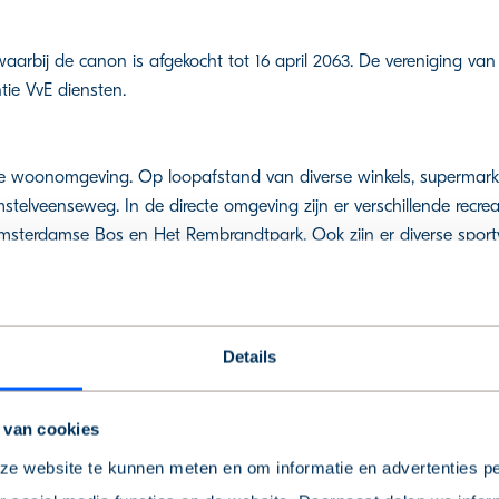
aarbij de canon is afgekocht tot 16 april 2063. De vereniging van
tie VvE diensten.
de woonomgeving. Op loopafstand van diverse winkels, superma
stelveenseweg. In de directe omgeving zijn er verschillende recre
sterdamse Bos en Het Rembrandtpark. Ook zijn er diverse sportv
Sportpark De Schinkel, voetbalclub AVV Swift, hockeyclubs Amste
 Het openbaar vervoer is ruimschoots aanwezig: NS stations, traml
t eigen vervoer is de Ringweg A10 om de hoek, waardoor bijvoorbe
.
Details
 van cookies
, die toegang biedt tot de verschillende vertrekken van de woning.
rettig uitzicht op de straat. De keuken ligt aan de achterzijde v
e website te kunnen meten en om informatie en advertenties pe