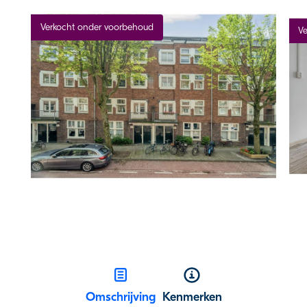
Verkocht onder voorbehoud
Ve
Omschrijving
Kenmerken