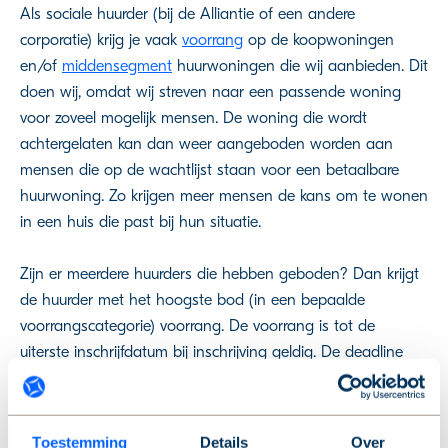
Als sociale huurder (bij de Alliantie of een andere
corporatie) krijg je vaak
voorrang
op de koopwoningen
en/of
middensegment
huurwoningen die wij aanbieden. Dit
doen wij, omdat wij streven naar een passende woning
voor zoveel mogelijk mensen. De woning die wordt
achtergelaten kan dan weer aangeboden worden aan
mensen die op de wachtlijst staan voor een betaalbare
huurwoning. Zo krijgen meer mensen de kans om te wonen
in een huis die past bij hun situatie.
Zijn er meerdere huurders die hebben geboden? Dan krijgt
de huurder met het hoogste bod (in een bepaalde
voorrangscategorie) voorrang. De voorrang is tot de
uiterste inschrijfdatum bij inschrijving geldig. De deadline
staat vast op maandag 20 juli 2026 om 12:00.
Wil je aanspraak maken op de voorrang? Meld je dan aan
Toestemming
Details
Over