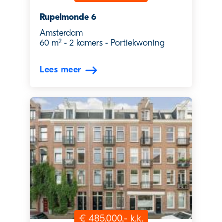
Rupelmonde 6
Amsterdam
2
60 m
-
2 kamers
-
Portiekwoning
Lees meer
€ 485.000,- k.k.