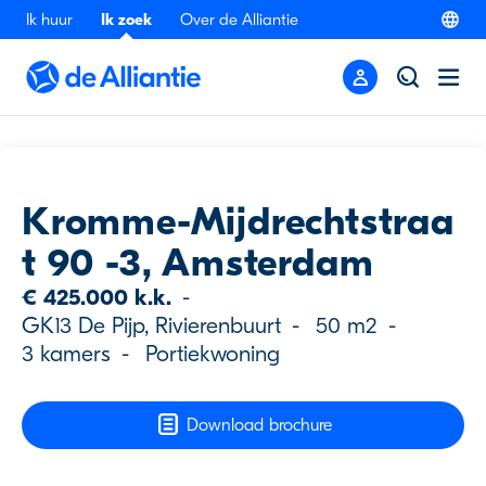
Ik huur
Ik zoek
Over de Alliantie
Terug
Kromme-Mijdrechtstraa
t 90 -3, Amsterdam
€ 425.000 k.k.
-
GK13 De Pijp, Rivierenbuurt
-
50 m2
-
3 kamers
-
Portiekwoning
Download brochure