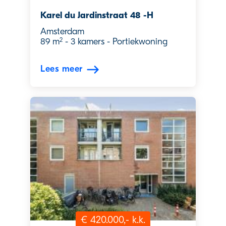
Karel du Jardinstraat 48 -H
Amsterdam
2
89 m
-
3 kamers
-
Portiekwoning
Lees meer
€ 420.000,- k.k.