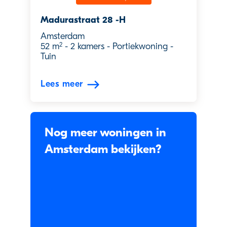
Madurastraat 28 -H
Amsterdam
2
52 m
-
2 kamers
-
Portiekwoning
-
Tuin
Lees meer
Nog meer woningen in
Amsterdam bekijken?