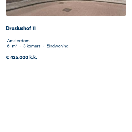
Drusiushof 11
Amsterdam
61 m
-
3 kamers
-
Eindwoning
2
€ 425.000 k.k.
Over de Alliantie
Ons aanbod
Voorrang huurders
Waarom verkoop