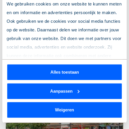
We gebruiken cookies om onze website te kunnen meten
en om informatie en advertenties persoonlijk te maken.
Ook gebruiken we de cookies voor social media functies
op de website. Daarnaast delen we informatie over jouw
Madurastraat 28 -H
gebruik van onze website. Dit doen we met partners voor
Amsterdam
social media, advertenties en website onderzoek. Zij
52 m
-
2 kamers
-
Portiekwoning
-
Tuin
2
kunnen deze informatie ook combineren met andere
31
locaties tonen
€ 485.000 k.k.
informatie die je hebt gedeeld of die ze hebben verzameld
Alles toestaan
Voorrang huurders
Tuin
op basis van jouw gebruik van hun services.
Wil je je keuze aanpassen of je toestemming intrekken?
Aanpassen
Nieuw
Dat kan op elk moment via de link ‘
cookieverklaring
’
onderaan de pagina.
Weigeren
Previous
Ne
We werken samen met
9 derden
die uw gegevens