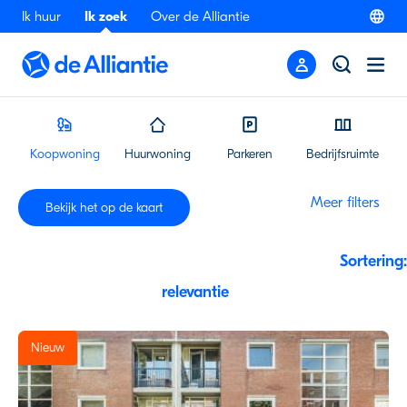
Ik huur
Ik zoek
Over de Alliantie
Koopwoning
Huurwoning
Parkeren
Bedrijfsruimte
Meer filters
Bekijk
het
op
de
kaart
Sortering:
Nieuw