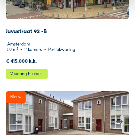
kunnen ontvangen en verwerken.
Javastraat 93 -B
Amsterdam
59 m
-
2 kamers
-
Portiekwoning
2
€ 415.000 k.k.
Voorrang huurders
Nieuw
Previous
Ne