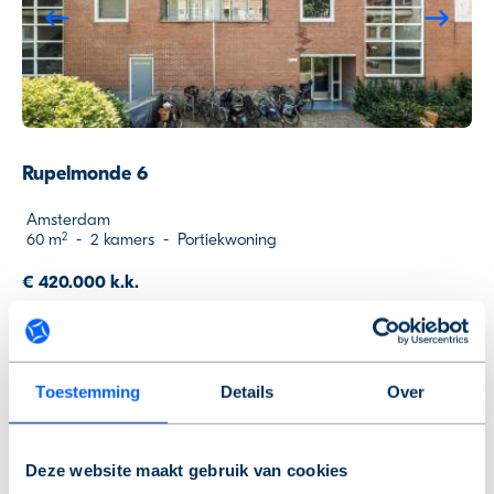
Previous
Ne
Rupelmonde 6
Amsterdam
60 m
-
2 kamers
-
Portiekwoning
2
€ 420.000 k.k.
Nieuw
Toestemming
Details
Over
Previous
Ne
Deze website maakt gebruik van cookies