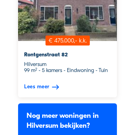
€ 475.000,- k.k.
Rontgenstraat 82
Hilversum
2
99 m
-
5 kamers
-
Eindwoning
-
Tuin
Lees meer
Nog meer woningen in
Hilversum bekijken?