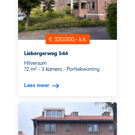
€ 320.000,- k.k.
Liebergerweg 544
Hilversum
2
72 m
-
3 kamers
-
Portiekwoning
Lees meer