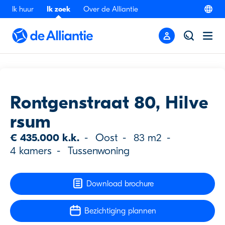
Ik huur
Ik zoek
Over de Alliantie
Terug
Bezichtiging
Rontgenstraat 80, Hilve
rsum
€ 435.000 k.k.
-
Oost
-
83 m2
-
4 kamers
-
Tussenwoning
Download brochure
Bezichtiging plannen