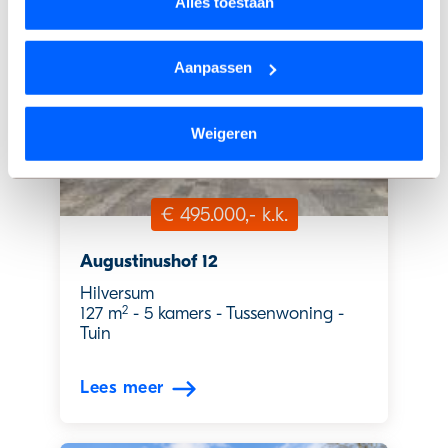
Alles toestaan
op basis van jouw gebruik van hun services.
Wil je je keuze aanpassen of je toestemming intrekken?
Aanpassen
Dat kan op elk moment via de link ‘
cookieverklaring
’
onderaan de pagina.
Weigeren
We werken samen met
9 derden
die uw gegevens
€ 495.000,- k.k.
kunnen ontvangen en verwerken.
Augustinushof 12
Hilversum
2
127 m
-
5 kamers
-
Tussenwoning
-
Tuin
Lees meer