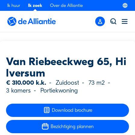
Ik huur
Ik zoek
Over de Alliantie
Terug
Bezichtiging
Van Riebeeckweg 65, Hi
lversum
€ 310.000 k.k.
-
Zuidoost
-
73 m2
-
3 kamers
-
Portiekwoning
Download brochure
Bezichtiging plannen