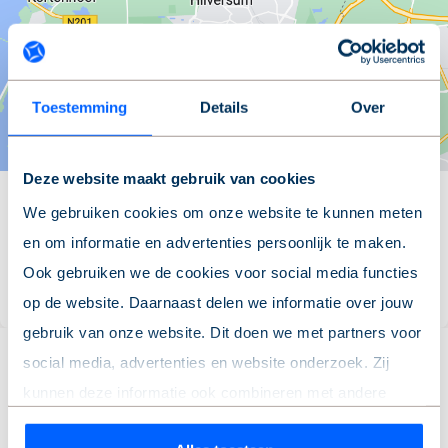
Locatie tonen
Toestemming
Details
Over
Deze website maakt gebruik van cookies
Heb je interesse?
We gebruiken cookies om onze website te kunnen meten
en om informatie en advertenties persoonlijk te maken.
Bezichtiging plannen
Ook gebruiken we de cookies voor social media functies
op de website. Daarnaast delen we informatie over jouw
gebruik van onze website. Dit doen we met partners voor
Top woningen
social media, advertenties en website onderzoek. Zij
kunnen deze informatie ook combineren met andere
informatie die je hebt gedeeld of die ze hebben verzameld