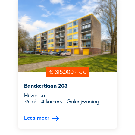
€ 315.000,- k.k.
Banckertlaan 203
Hilversum
2
76 m
-
4 kamers
-
Galerijwoning
Lees meer