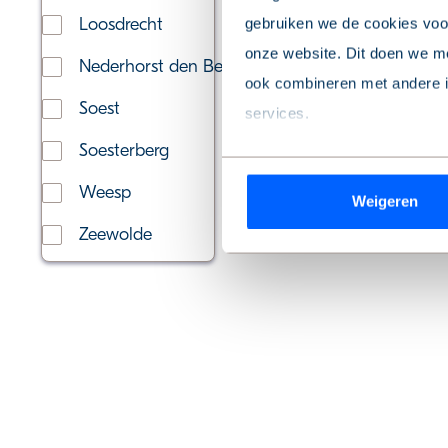
Loosdrecht
gebruiken we de cookies voor
onze website. Dit doen we me
Nederhorst den Berg
ook combineren met andere in
Soest
services.
Soesterberg
Wil je je keuze aanpassen of
Weesp
Weigeren
de pagina.
Zeewolde
We werken samen met
9 de