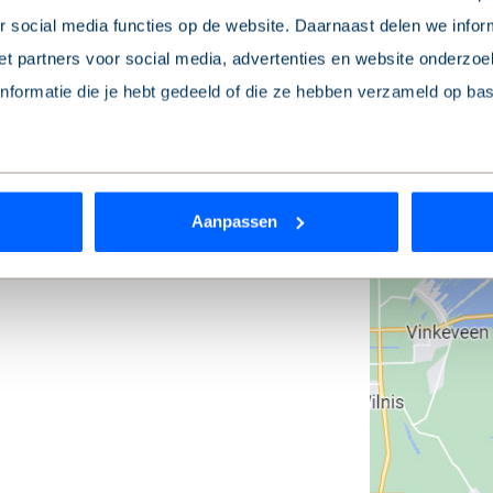
 social media functies op de website. Daarnaast delen we infor
t partners voor social media, advertenties en website onderzoek
formatie die je hebt gedeeld of die ze hebben verzameld op ba
 je toestemming intrekken? Dat kan op elk moment via de link ‘
c
Aanpassen
rden
die uw gegevens kunnen ontvangen en verwerken.