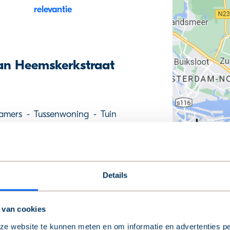
an Heemskerkstraat
amers
-
Tussenwoning
-
Tuin
 k.k.
rders
Tuin
Details
 van cookies
e website te kunnen meten en om informatie en advertenties pe