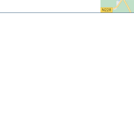
Direct regelen
Vraag & Antwoord
✉️ Woning alert
Volg ons
Facebook