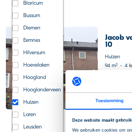
Blaricum
Bussum
Diemen
Jacob v
Eemnes
10
Hilversum
Huizen
Hoevelaken
2
94 m
-
4 k
€ 485.000
Hoogland
Hooglanderveen
Voorrang huu
Toestemming
Huizen
Laren
Deze website maakt gebruik
Leusden
We gebruiken cookies om onz