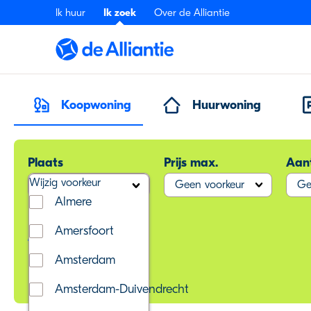
Ik huur
Ik zoek
Over de Alliantie
Koopwoning
Huurwoning
Plaats
Prijs max.
Aan
Wijzig voorkeur
Wijzig voorkeur
Geen voorkeur
Ge
Almere
Amersfoort
Meer filters
Amsterdam
Huizen
Amsterdam-Duivendrecht