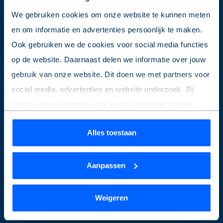
We gebruiken cookies om onze website te kunnen meten
Direct regelen
en om informatie en advertenties persoonlijk te maken.
Vraag & Antwoord
Ook gebruiken we de cookies voor social media functies
✉️ Woning alert
op de website. Daarnaast delen we informatie over jouw
gebruik van onze website. Dit doen we met partners voor
Contact
social media, advertenties en website onderzoek. Zij
kunnen deze informatie ook combineren met andere
Facebook Chat
informatie die je hebt gedeeld of die ze hebben verzameld
WhatsApp
Alles toestaan
op basis van jouw gebruik van hun services.
Contactformulier
Bellen
Wil je je keuze aanpassen of je toestemming intrekken?
Aanpassen
Dat kan op elk moment via de link ‘
cookieverklaring
’
Volg ons
onderaan de pagina.
Weigeren
Facebook