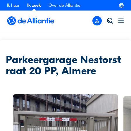
Ik huur
Ik zoek
Over de Alliantie
Terug
Parkeergarage Nestorst
raat 20 PP, Almere