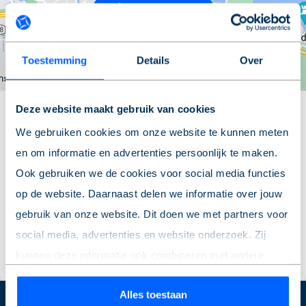
Locatie tonen
Toestemming
Details
Over
Interesse?
Deze website maakt gebruik van cookies
We gebruiken cookies om onze website te kunnen meten
Reageren op een parkeerplek of garage(box) doe je via de
en om informatie en advertenties persoonlijk te maken.
knop ‘Reageren’. Heb je vragen? Neem dan contact met
Ook gebruiken we de cookies voor social media functies
ons op.
op de website. Daarnaast delen we informatie over jouw
gebruik van onze website. Dit doen we met partners voor
Reageren
social media, advertenties en website onderzoek. Zij
kunnen deze informatie ook combineren met andere
informatie die je hebt gedeeld of die ze hebben verzameld
Alles toestaan
op basis van jouw gebruik van hun services.