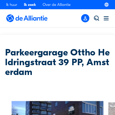
Ik huur
Ik zoek
Over de Alliantie
Terug
Parkeergarage Ottho He
ldringstraat 39 PP, Amst
erdam