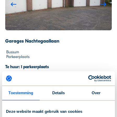
Previous
Ne
Garages Nachtegaallaan
Bussum
Parkeerplaats
Te huur: 1 parkeerplaats
€ 125 per maand
Toestemming
Details
Over
Previous
Ne
Deze website maakt gebruik van cookies