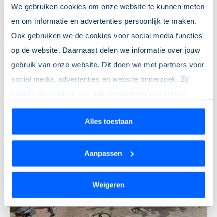
We gebruiken cookies om onze website te kunnen meten
en om informatie en advertenties persoonlijk te maken.
Ook gebruiken we de cookies voor social media functies
op de website. Daarnaast delen we informatie over jouw
Parkeerterrein Prinses Beatrixplantsoen PP
gebruik van onze website. Dit doen we met partners voor
Bussum
social media, advertenties en website onderzoek. Zij
Parkeerplaats
kunnen deze informatie ook combineren met andere
3
locaties tonen
Te huur: 2 parkeerplaatsen
informatie die je hebt gedeeld of die ze hebben verzameld
Alles toestaan
Vanaf: € 40 per maand
op basis van jouw gebruik van hun services.
Wil je je keuze aanpassen of je toestemming intrekken?
Aanpassen
Dat kan op elk moment via de link ‘
cookieverklaring
’
onderaan de pagina.
Weigeren
We werken samen met
9 derden
die uw gegevens