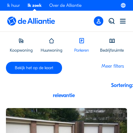
Ik huur
Ik zoek
Over de Alliantie
Koopwoning
Huurwoning
Parkeren
Bedrijfsruimte
Meer filters
Bekijk
het
op
de
kaart
Sortering: