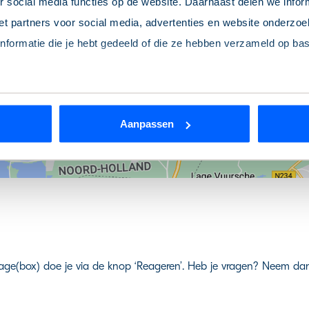
 social media functies op de website. Daarnaast delen we infor
t partners voor social media, advertenties en website onderzoek
formatie die je hebt gedeeld of die ze hebben verzameld op ba
Locatie tonen
 je toestemming intrekken? Dat kan op elk moment via de link ‘
c
Aanpassen
rden
die uw gegevens kunnen ontvangen en verwerken.
age(box) doe je via de knop ‘Reageren’. Heb je vragen? Neem da