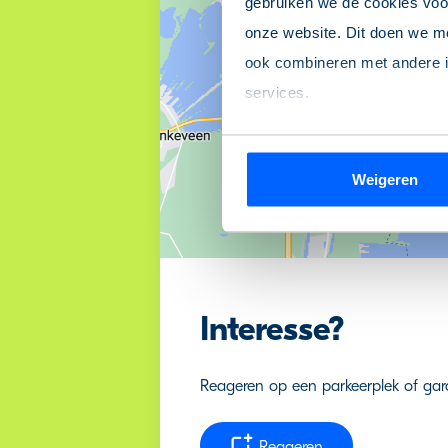
gebruiken we de cookies voor
onze website. Dit doen we me
ook combineren met andere in
services.
Wil je je keuze aanpassen of
Weigeren
de pagina.
We werken samen met
9 de
Interesse?
Reageren op een parkeerplek of gar
Reageren